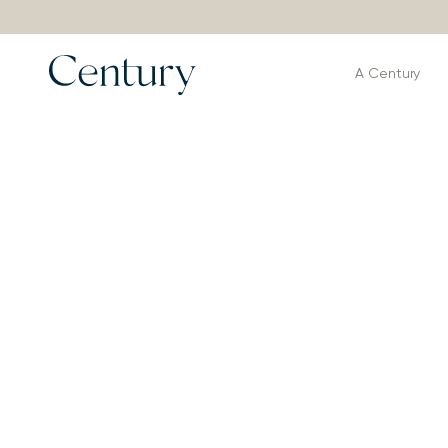
A Century
Produtos
>
Mesas de Centro e Laterais