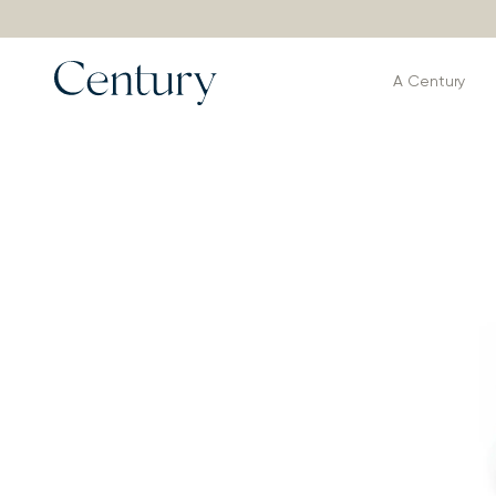
A Century
Produtos
>
Puffs e Bancos