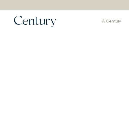
A Century
Produtos
>
Poltronas