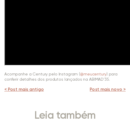
Acompanhe a Century pelo Instagram (
@meucentury
) para
conferir detalhes dos produtos lançados na ABIMAD’35.
< Post mais antigo
Post mais novo >
Leia também