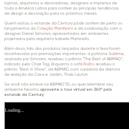
lojistas, arquitetos e decoradores, designers e imprensa de
toda a América Latina para conferir as principais tendências
de design e decoração para os próximos meses.
Quem visitou o estande da Century pôde conferir de perto os
lançamentos da
Coleção Manifesto
e da colaboração com o
designer Daniel Simonini, apresentados em ambientes
projetados pela arquiteta Isabella Martinello.
Além disso, três dos produtos lançados durante a feira foram
reconhecidos por premiações importantes: a poltrona
Sublime
,
assinada por Simonini, recebeu o prêmio “The Best of ABIMAD”,
indicado pelo Chair Tag. Enquanto o sofá
Rialto
recebeu o
prêmio “Best in Show”, da ABIMAD, com curadoria da diretora
de redação da Casa e Jardim, Thaís Lauton.
Se você não esteve na ABIMAD’35, ou quer relembrar seu
ambiente favorito,
aproveite o tour virtual em 360º pelo
estande da Century
: