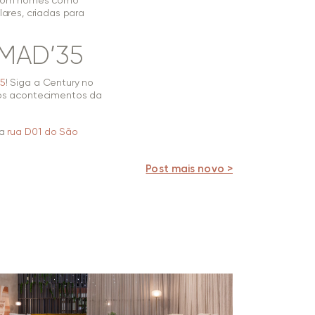
s com nomes como
ares, criadas para
IMAD’35
35
! Siga a Century no
dos acontecimentos da
na
rua D01 do São
Post mais novo >