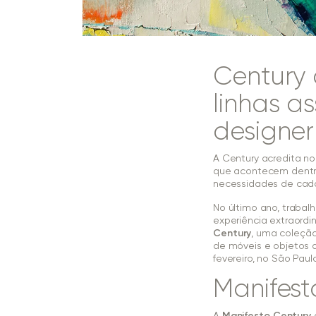
Century 
linhas a
designer
A Century acredita n
que acontecem dentro
necessidades de cad
No último ano, traba
experiência extraordi
Century
, uma coleção
de móveis e objetos d
fevereiro, no São Paul
Manifest
A
Manifesto Century