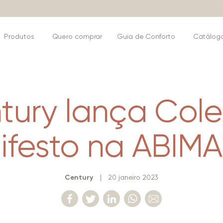
Produtos
Quero comprar
Guia de Conforto
Catálog
tury lança Col
ifesto na ABIMA
Century
|
20 janeiro 2023