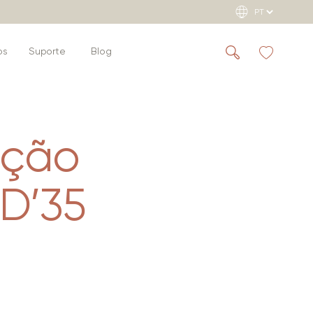
os
Suporte
Blog
eção
D’35