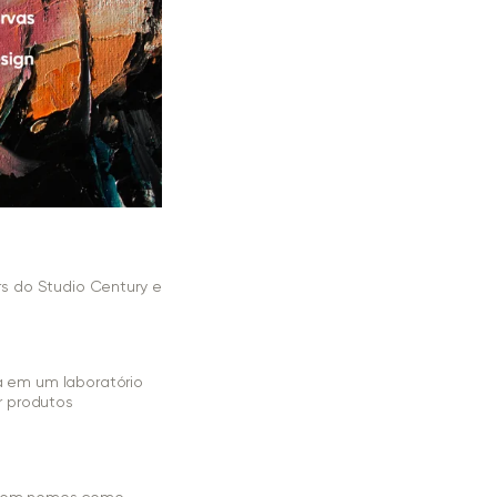
s do Studio Century e
a em um laboratório
r produtos