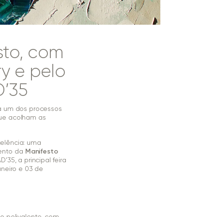
sto, com
y e pelo
D’35
da um dos processos
que acolham as
elência: uma
mento da
Manifesto
35, a principal feira
neiro e 03 de
o polivalente, com