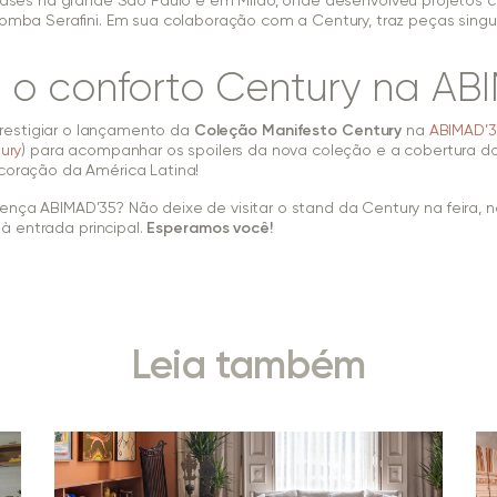
ses na grande São Paulo e em Milão, onde desenvolveu projeto
alomba Serafini. Em sua colaboração com a Century, traz peças singul
 o conforto Century na AB
estigiar o lançamento da
Coleção Manifesto Century
na
ABIMAD’
ury
) para acompanhar os spoilers da nova coleção e a cobertura 
ecoração da América Latina!
ença ABIMAD’35? Não deixe de visitar o stand da Century na feira, 
 à entrada principal.
Esperamos você!
Leia também