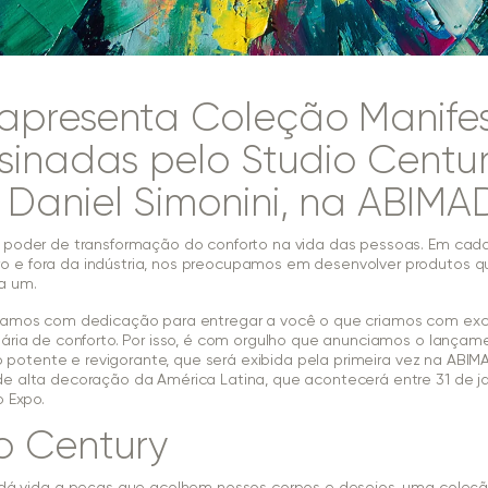
apresenta Coleção Manife
ssinadas pelo Studio Centur
 Daniel Simonini, na ABIMA
o poder de transformação do conforto na vida das pessoas. Em ca
 e fora da indústria, nos preocupamos em desenvolver produtos 
a um.
lhamos com dedicação para entregar a você o que criamos com exc
nária de conforto. Por isso, é com orgulho que anunciamos o lança
 potente e revigorante, que será exibida pela primeira vez na ABIMAD’
e alta decoração da América Latina, que acontecerá entre 31 de ja
o Expo.
o Century
dá vida a peças que acolhem nossos corpos e desejos, uma coleçã