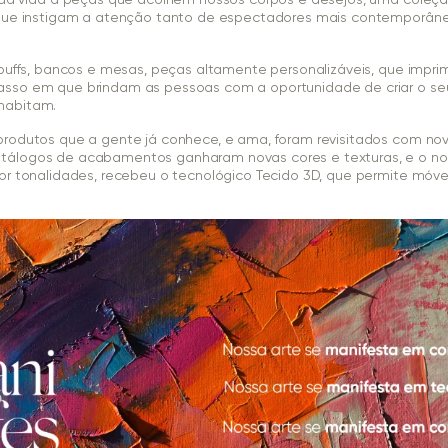
 que instigam a atenção tanto de espectadores mais contemporân
 puffs, bancos e mesas, peças altamente personalizáveis, que impr
sso em que brindam as pessoas com a oportunidade de criar o seu
habitam.
produtos que a gente já conhece, e ama, foram revisitados com no
tálogos de acabamentos ganharam novas cores e texturas, e o no
or tonalidades, recebeu o tecnológico Tecido 3D, que permite móvei