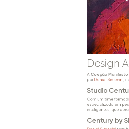
Design A
A
Coleção Manifesto
por
Daniel Simonini
, n
Studio Centu
Com um time formado 
especializado em pes
inteligentes, que abr
Century by S