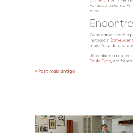
Daniel Simonini
tem ba
Ferruccio Laviani e P
durar.
Encontre
Convidamos você a pr
instagram (
@meucent
maior feira de alta d
Já confirmou sua pres
Paulo Expo
, em frente
< Post mais antigo