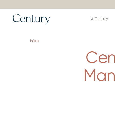
A Century
Início
Cen
Man