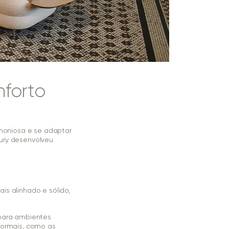
nforto
rmoniosa e se adaptar
ury desenvolveu
is alinhado e sólido,
 para ambientes
formais, como as