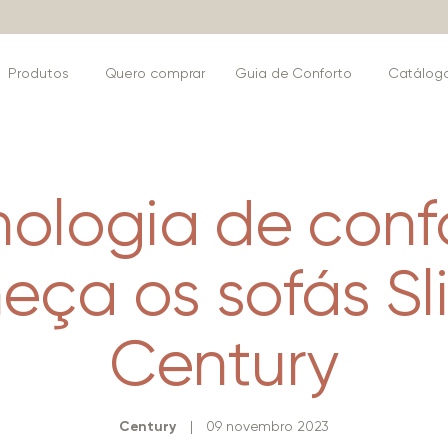
Produtos
Quero comprar
Guia de Conforto
Catálog
ologia de conf
eça os sofás Sl
Century
Century
|
09 novembro 2023