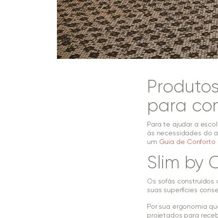
Produtos
para con
Para te ajudar a esco
às necessidades do a
um
Guia de Conforto
Slim by 
Os sofás construídos 
suas superfícies cons
Por sua ergonomia que
projetados para receb