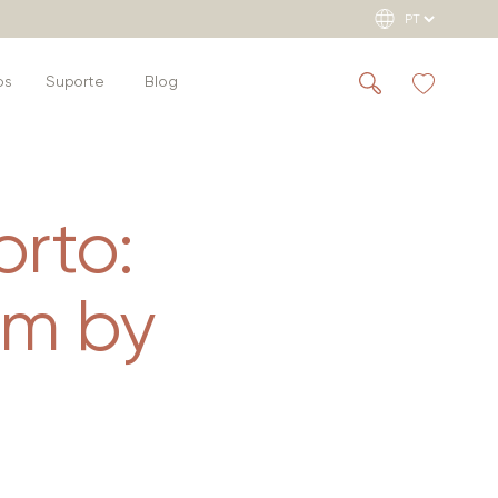
os
Suporte
Blog
orto:
im by