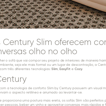
 Century Slim oferecem co
versas olho no olho
lher o sofá que vai compor seu projeto de interiores de maneira ha
mbiente, seja ele mais formal ou um lugar de descontração, a Cent
com três diferentes tecnologias:
Slim
,
EasyFit
e
Cozy
.
Century
com a tecnologia de conforto Slim by Century possuem um visual ma
ervam o aspecto retilíneo e arrumado ao levantar-se.
 proporciona uma postura mais ereta, os sofás Slim são perfeitos
er pessoas, beber um vinho e aproveitar conversas mais rápidas e 