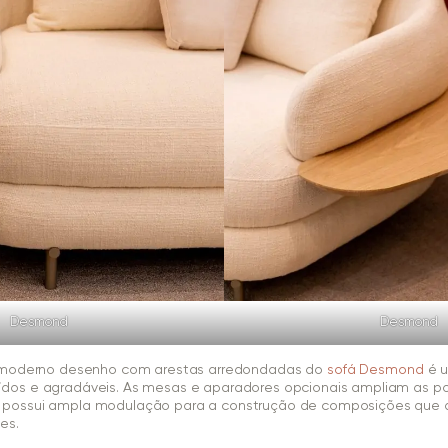
Desmond
Desmond
o moderno desenho com arestas arredondadas do
sofá Desmond
é u
os e agradáveis. As mesas e aparadores opcionais ampliam as po
possui ampla modulação para a construção de composições que
es.