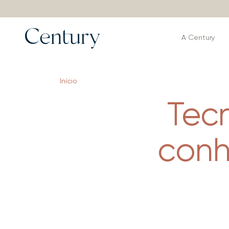
A Century
Início
Tecn
conh