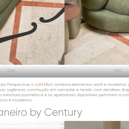
Elliot
Elliot
ão Perspective, o
sofá Elliot
combina elementos retrô e modernos 
as orgânicas, construção em camadas e tecido com detalhes dra
ua estrutura assimétrica e os aparadores disponíveis permitem a 
micos e modernos.
aneiro by Century