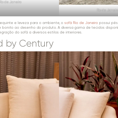
Rio de Janeiro
Rio de Janeir
requinte e leveza para o ambiente, o
sofá Rio de Janeiro
possui pés
 bonito ao desenho do produto. A diversa gama de tecidos disponí
gração do sofá a diversos estilos de interiores.
 by Century