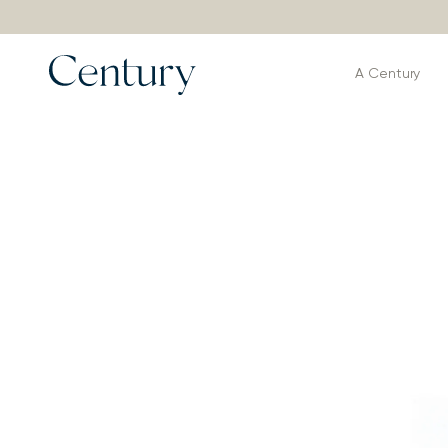
A Century
Produtos
>
Poltronas