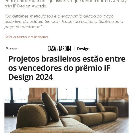
Paulo, enfatizou o design assertivo que rendeu para a Century
três iF Design Awards.
“Os detalhes meticulosos e a ergonomia aliada ao traço
assertivo do estúdio Simonini fazem da poltrona Sublime uma
peça de destaque.”
.
Leia o texto na íntegra