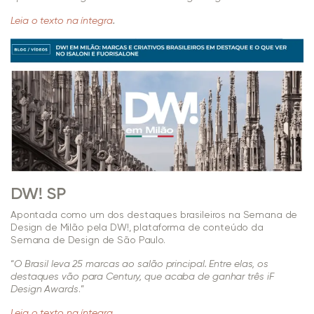
.
Leia o texto na íntegra
DW! SP
Apontada como um dos destaques brasileiros na Semana de
Design de Milão pela DW!, plataforma de conteúdo da
Semana de Design de São Paulo.
“
O Brasil leva 25 marcas ao salão principal. Entre elas, os
destaques vão para Century, que acaba de ganhar três iF
Design Awards
.”
.
Leia o texto na íntegra